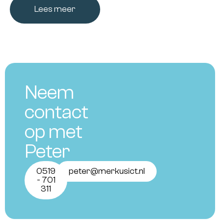
Lees meer
Neem
contact
op met
Peter
0519
peter@merkusict.nl
- 701
311