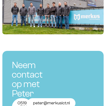
Neem
contact
op met
Peter
0519
peter@merkusict.nl