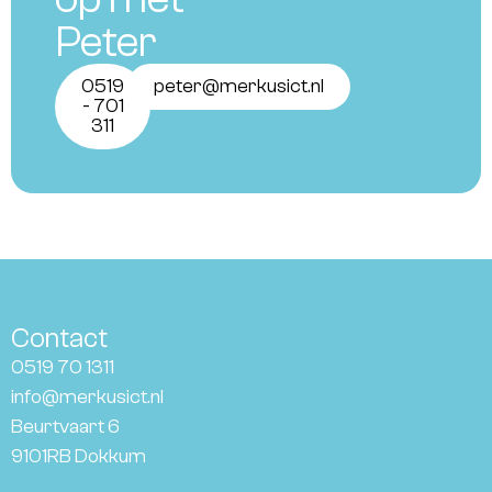
Peter
0519
peter@merkusict.nl
- 701
311
Contact
0519 70 1311
info@merkusict.nl
Beurtvaart 6
9101RB Dokkum