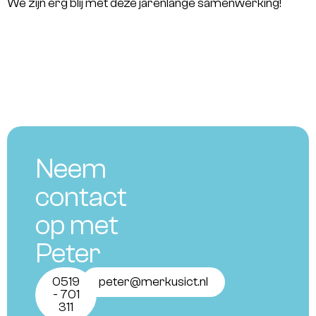
We zijn erg blij met deze jarenlange samenwerking!
Neem
contact
op met
Peter
0519
peter@merkusict.nl
- 701
311